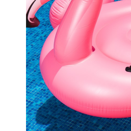
19 juli 2023
/
Inspiratie
29 april 202
loer!
Tegels en PVC voor het Bohemian
Hotel Ch
interieur
tijdloze