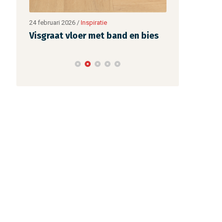
24 februari 2026
/
Video
26 december 202
bies
BAX Tegeltalk: Japandi
Een verantw