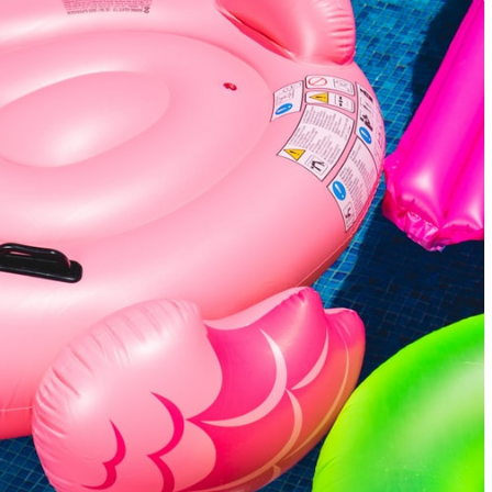
6
/
Inspiratie
24 februari 2026
/
Inspiratie
ique: luxe, elegantie en
Visgraat vloer met band en 
 klasse in je interieur