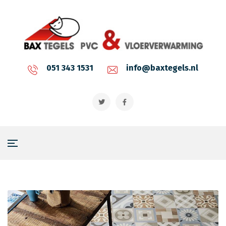
051 343 1531
info@baxtegels.nl