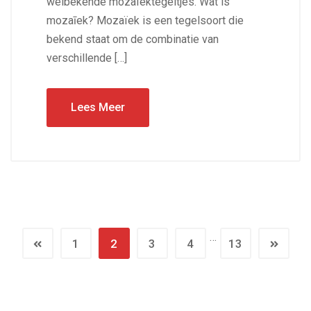
welbekende mozaïektegeltjes. Wat is
mozaīek? Mozaïek is een tegelsoort die
bekend staat om de combinatie van
verschillende […]
Lees Meer
…
1
2
3
4
13