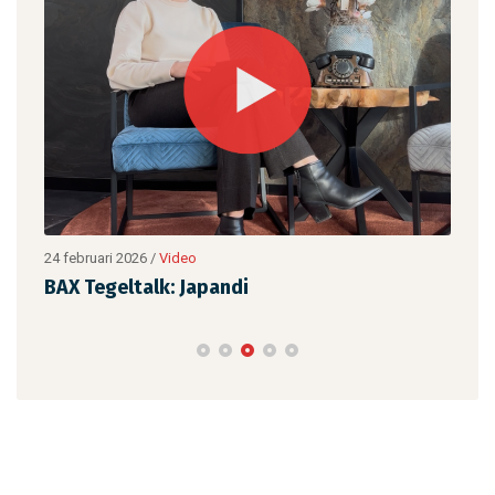
24 februari 2026
/
Video
26 d
BAX Tegeltalk: Japandi
Een