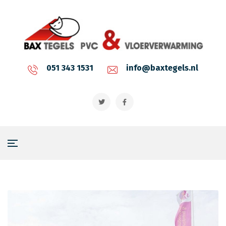
051 343 1531
info@baxtegels.nl