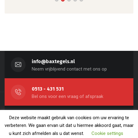
info@baxtegels.nl
Neem vrijblijvend contact met ons op
0513 - 431 531
Bel ons voor een vraag of afspraak
Sint-Nicolaasga
Deze website maakt gebruik van cookies om uw ervaring te
Molier 4, 8521 MD
verbeteren. We gaan ervan uit dat u hiermee akkoord gaat, maar
u kunt zich afmelden als u dat wenst.
Cookie settings