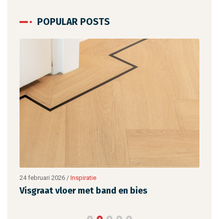
POPULAR POSTS
24 februari 2026
/
Inspiratie
24 fe
Visgraat vloer met band en bies
BAX