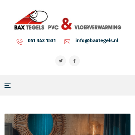
051 343 1531
info@baxtegels.nl