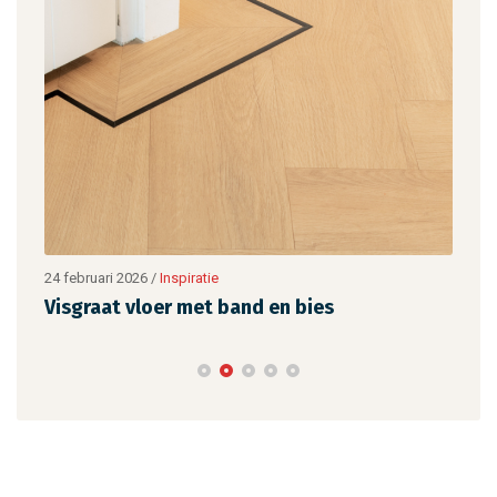
24 februari 2026
/
Inspiratie
24 fe
Visgraat vloer met band en bies
BAX