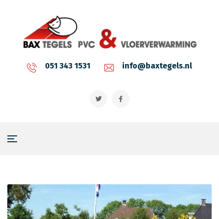
051 343 1531
info@baxtegels.nl