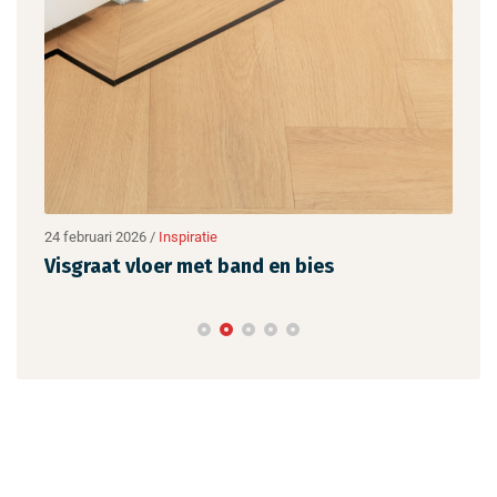
24 februari 2026
/
Inspiratie
24 fe
Visgraat vloer met band en bies
BAX