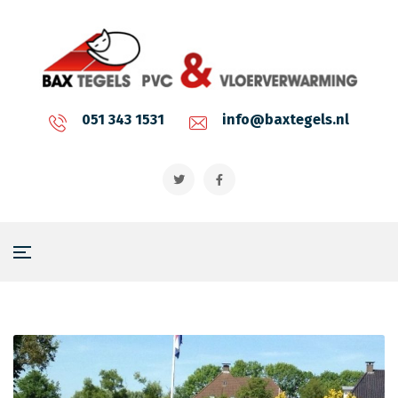
051 343 1531
info@baxtegels.nl