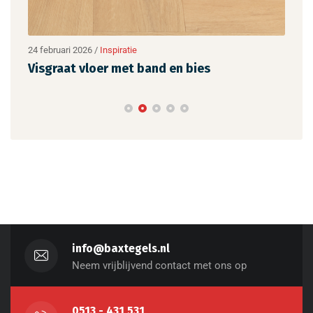
24 februari 2026
/
Inspiratie
24 fe
Visgraat vloer met band en bies
BAX
info@baxtegels.nl
Neem vrijblijvend contact met ons op
0513 - 431 531