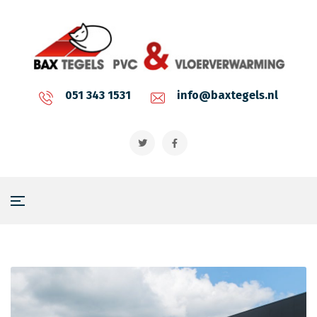
051 343 1531
info@baxtegels.nl