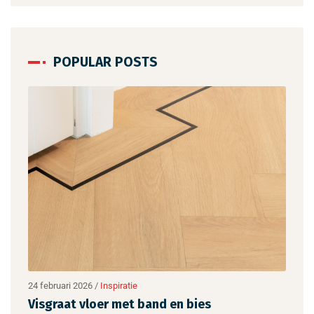
POPULAR POSTS
24 februari 2026
/
Inspiratie
24 fe
Visgraat vloer met band en bies
BAX