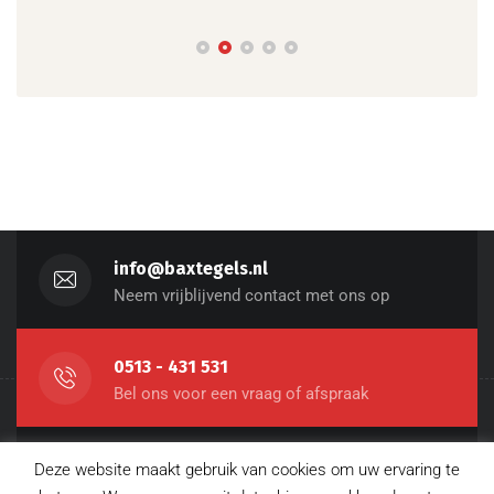
info@baxtegels.nl
Neem vrijblijvend contact met ons op
0513 - 431 531
Bel ons voor een vraag of afspraak
Sint-Nicolaasga
Deze website maakt gebruik van cookies om uw ervaring te
Molier 4, 8521 MD