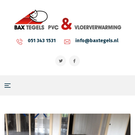
051 343 1531
info@baxtegels.nl