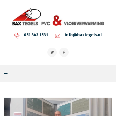
051 343 1531
info@baxtegels.nl