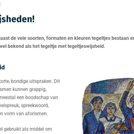
E
ijsheden!
! Naast de vele soorten, formaten en kleuren tegeltjes bestaan 
wel bekend als het tegeltje met tegeltjeswijsheid.
id
korte, bondige uitspraken. Dit
ismen kunnen grappig,
 meestal een boodschap van
evelspreuk, spreekwoord,
en vorm van aforismen.
bel gebruikt als middel om