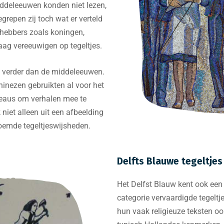
iddeleeuwen konden niet lezen,
grepen zij toch wat er verteld
thebbers zoals koningen,
raag vereeuwigen op tegeltjes.
fs verder dan de middeleeuwen.
nezen gebruikten al voor het
bleaus om verhalen mee te
 niet alleen uit een afbeelding
noemde tegeltjeswijsheden.
Delfts Blauwe tegeltjes
Het Delfst Blauw kent ook een r
categorie vervaardigde tegeltj
hun vaak religieuze teksten o