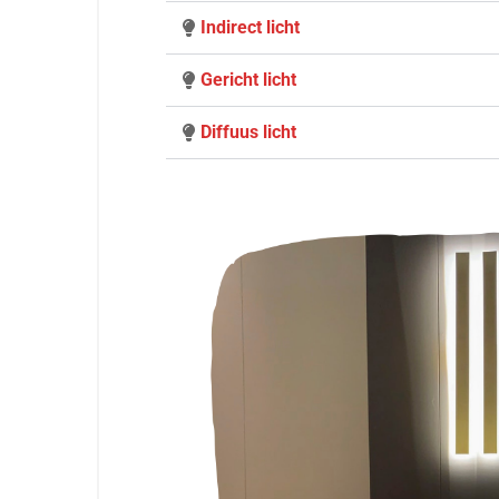
Indirect licht
Gericht licht
Diffuus licht